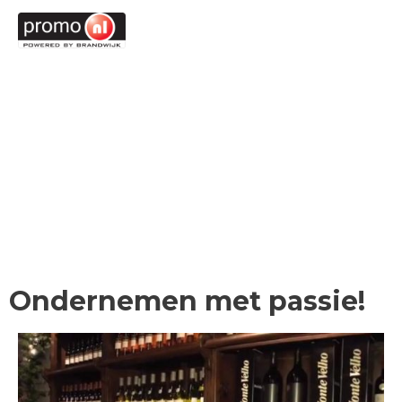
Ga
MENU
MENU
naar
de
inhoud
Ondernemen met passie!