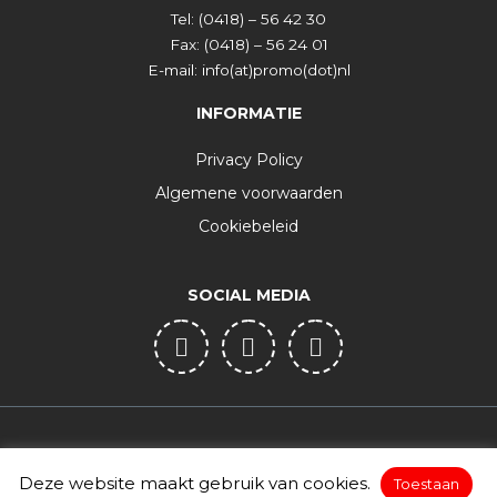
Tel:
(0418) – 56 42 30
Fax:
(0418) – 56 24 01
E-mail:
info(at)promo(dot)nl
INFORMATIE
Privacy Policy
Algemene voorwaarden
Cookiebeleid
SOCIAL MEDIA
Linkedin
Facebook
Twitter
© 1982-2025 Promo.nl
Site by
Deze website maakt gebruik van cookies.
Toestaan