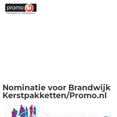
Ga
MENU
MENU
naar
de
inhoud
Nominatie voor Brandwijk
Kerstpakketten/Promo.nl